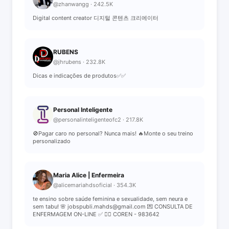
@zhanwangg · 242.5K
Digital content creator 디지털 콘텐츠 크리에이터
RUBENS
@jhrubens · 232.8K
Dicas e indicações de produtos✅✅
Personal Inteligente
@personalinteligenteofc2 · 217.8K
🚫Pagar caro no personal? Nunca mais! 🔥Monte o seu treino
personalizado
Maria Alice | Enfermeira
@alicemariahdsoficial · 354.3K
te ensino sobre saúde feminina e sexualidade, sem neura e
sem tabu! 🌸 jobspubli.mahds@gmail.com 💌 CONSULTA DE
ENFERMAGEM ON-LINE ✅ 👇🏽 COREN - 983642