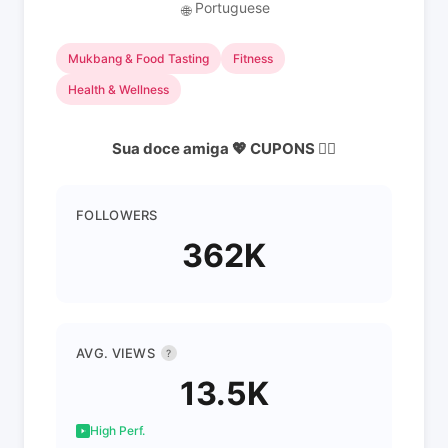
Portuguese
🌐
Mukbang & Food Tasting
Fitness
Health & Wellness
Sua doce amiga 💖 CUPONS 👇🏼
FOLLOWERS
362K
AVG. VIEWS
?
13.5K
High Perf.