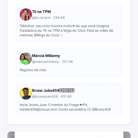
Tô na TPM
@to.na.tpm · 294.6K
🐆Mulher, seu ciclo mostra muito➕ do que você imagina
Fundadora do Tô na TPM e Miga do CIclo Para as mães de
meninas @Miga do Ciclo ✨
Márcia Millanny
@marciamillanny · 251.3K
Registro de vida
Bruno João459🇦🇴🇧🇷
@brunojoao459 · 431.6K
Insta: brunn_joao O menino do Funge 🔑Px:
helder459@icloud.com Conta secundária 👉🏿 @Bruno459
📩 View Contact Info