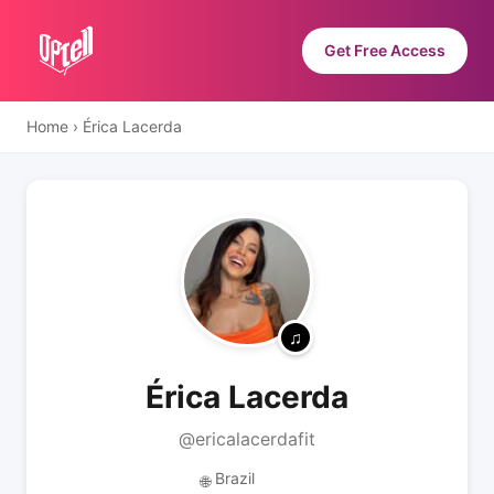
Get Free Access
Home
›
Érica Lacerda
Érica Lacerda
@ericalacerdafit
Brazil
🌐