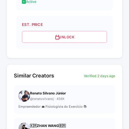
Active
EST. PRICE
UNLOCK
Similar Creators
Verified 2 days ago
Renato Silvano Júnior
@renatosilvanoj · 456K
Empreendedor 💼 Fisiologista do Exercício 📚
🇰🇷ZHAN WANG🇧🇷