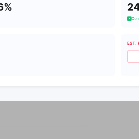
6%
2
Cons
EST. 