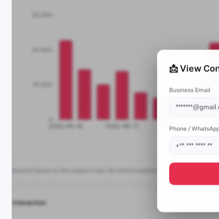
📩 View Con
Business Email
Phone / WhatsAp