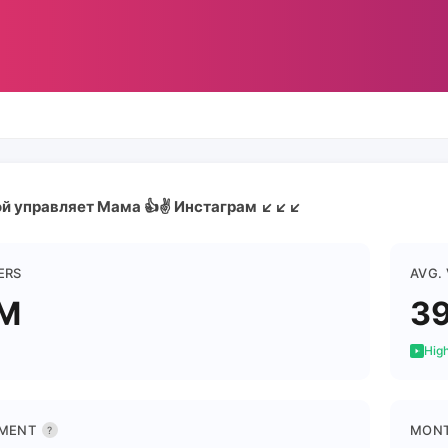
й управляет Мама 👍✌️ Инстаграм ↙️↙️↙️
ERS
AVG.
4M
39
High
MENT
MONT
?