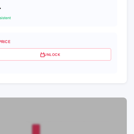
4
istent
PRICE
UNLOCK