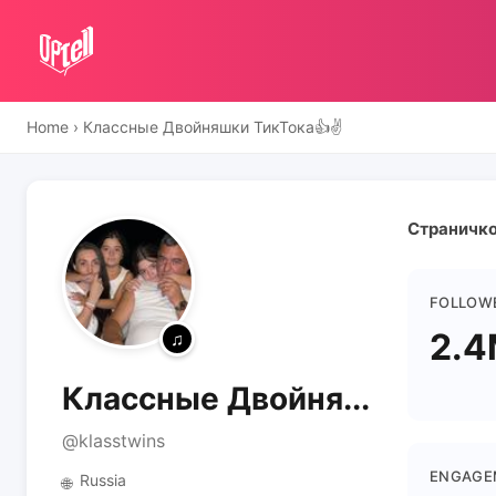
Home
›
Классные Двойняшки ТикТока👍✌️
Страничко
FOLLOW
2.
Классные Двойня...
@klasstwins
ENGAGE
Russia
🌐