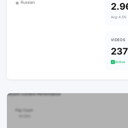
Russian
🌐
2.9
Avg: 4.5%
VIDEOS
237
Active