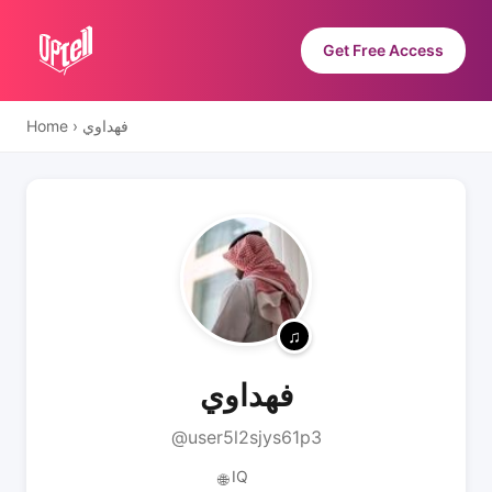
Get Free Access
Home
›
فهداوي
فهداوي
@user5l2sjys61p3
IQ
🌐