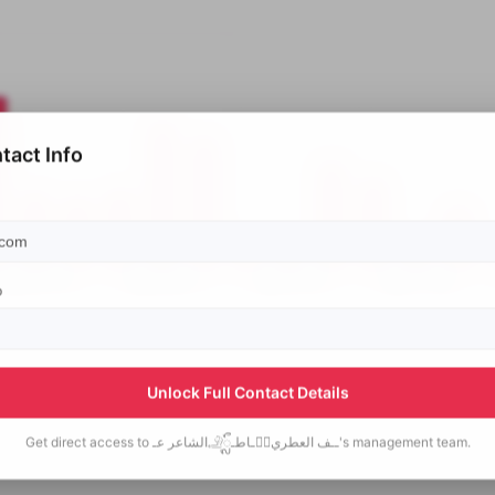
tact Info
p
Unlock Full Contact Details
Get direct access to
الشاعر عـ𓄂ᬼـاطـ𓆃ٌــف العطري's
management team.