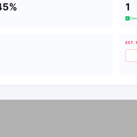
45%
1
Cons
EST. 