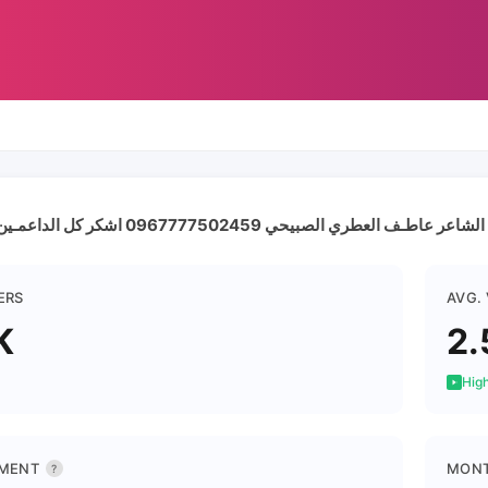
الشاعر عاطـف العطري الصبيحي 0967777502459 اشكر كل الداعمـين والمتفاعلين
ERS
AVG.
K
2.
High
MENT
MONT
?