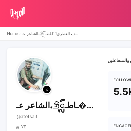
Home
›
الشاعر عـ𓄂ᬼـاطـ𓆃ٌــف العطري
FOLLOW
5.5
الشاعر عـ𓄂ᬼـاطـ...
@atefsaif
ENGAGE
YE
🌐