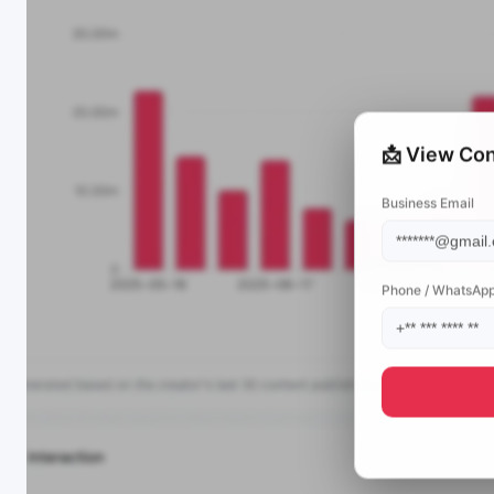
📩 View Con
Business Email
Phone / WhatsAp