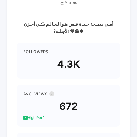
Arabic
🌐
أمـي بـصـحة جـيدة فـمن هـو الـعـالـم ڪـي أحـزن
لأجـلـه؟! 🧡🦋🍁
FOLLOWERS
4.3K
AVG. VIEWS
?
672
High Perf.