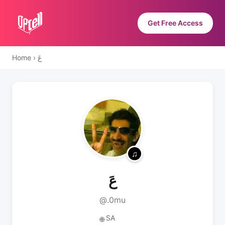
Get Free Access
Home
›
عَ
عَ
@.0mu
SA
🌐