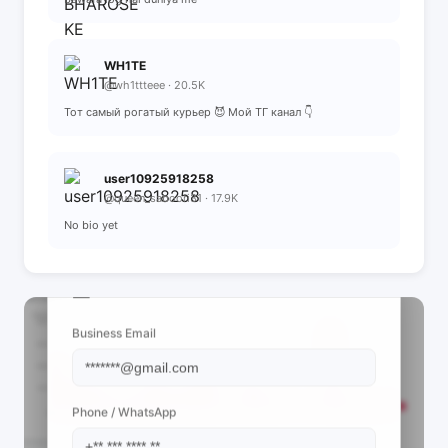
WH1TE
@wh1ttteee · 20.5K
Тот самый рогатый курьер 😈 Мой ТГ канал 👇
user10925918258
@queen_saboori31 · 17.9K
No bio yet
📩 View Contact Info
Business Email
Phone / WhatsApp