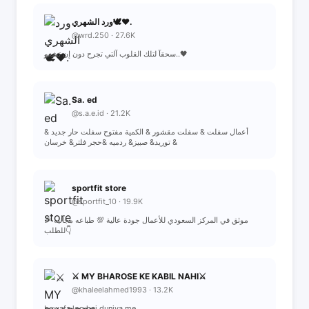
ورد الشهري🕊❤.
@wrd.250 · 27.6K
سحقآ لتلك القلوب آلتي تجرح دون إن تشعر..🖤
Sa. ed
@s.a.e.id · 21.2K
أعمال سفلت & سفلت مقشور & الكمية مفتوح سفلت حار جديد &
توريد& صبيز& ردميه &حجر فلتر& خرسان &
sportfit store
@sportfit_10 · 19.9K
موثق في المركز السعودي للأعمال جودة عالية 💯 طباعه مجانيه 🎉
للطلب👇
⚔️ MY BHAROSE KE KABIL NAHI⚔️
@khaleelahmed1993 · 13.2K
bewafa log hai duniya me