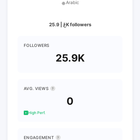
Arabic
🌐
عَ | 25.9K followers
FOLLOWERS
25.9K
AVG. VIEWS
?
0
High Perf.
ENGAGEMENT
?