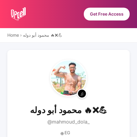
Get Free Access
Home
›
محمود أبو دوله 🔥❌💪
محمود أبو دوله 🔥❌💪
@mahmoud_dola_
EG
🌐