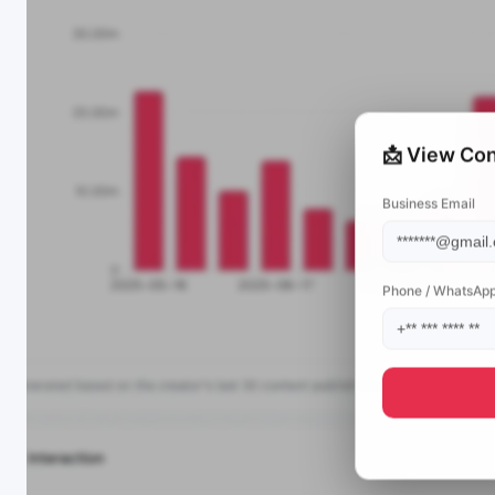
📩 View Con
Business Email
Phone / WhatsAp