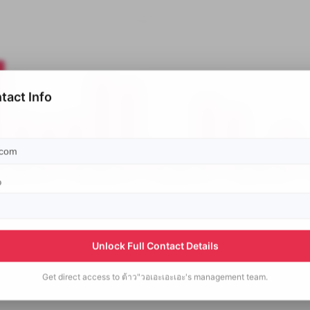
tact Info
p
Unlock Full Contact Details
Get direct access to
ต้าว"วอเอะเอะเอะ's
management team.