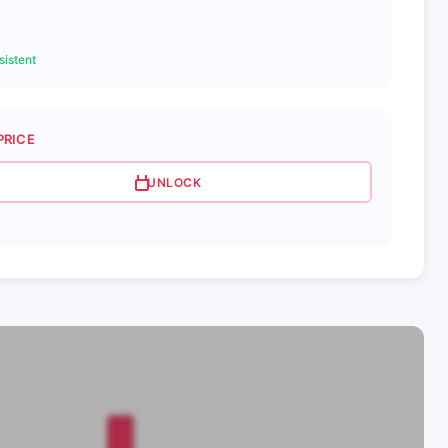
istent
PRICE
UNLOCK