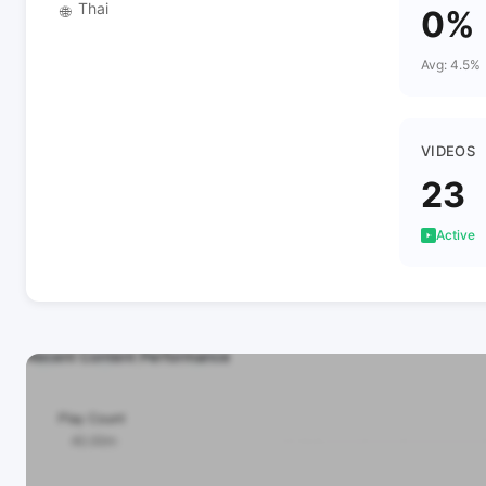
Thai
🌐
0%
Avg: 4.5%
VIDEOS
23
Active