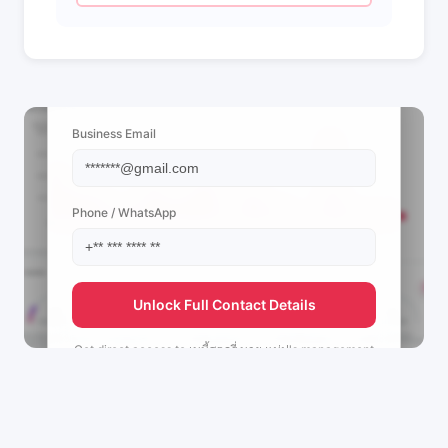
📩 View Contact Info
Business Email
Phone / WhatsApp
Unlock Full Contact Details
Get direct access to
เบบี้สตอรี่ บาย แม่ปู's
management
team.