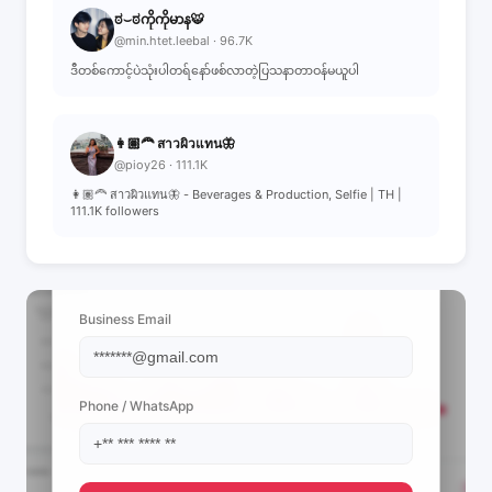
ಠ⌣ಠကိုကိုမာန🐯
@min.htet.leebal · 96.7K
ဒီတစ်ကောင့်ပဲသုံးပါတရ်နော်ဖစ်လာတဲ့ပြသနာတာဝန်မယူပါ
👩🏽‍🦰 สาวผิวแทน🦋
@pioy26 · 111.1K
👩🏽‍🦰 สาวผิวแทน🦋 - Beverages & Production, Selfie | TH |
111.1K followers
📩 View Contact Info
Business Email
Phone / WhatsApp