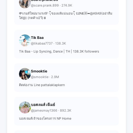
@scare.prank.899 · 274.9K
💸เกมส์ใหม่มาแรง💯 👇ของแท้แน่นอน👇 𝐋𝐈𝐍𝐄🆔➥@A9A9(อย่าลืม
ใส่@) (กดค้าง2วิ)⏬
Tik Baa
@tikabaa7737 · 138.3K
Tik Baa - Lip Syncing, Dance | TH | 138.3K followers
Smooktie
@smooktie · 2.9M
ติดต่องาน Line pattalaklapkern
บอสเจมส์ เจ๊เมย์
@jamesmay1366 · 892.3K
บอสเจมส์เจ้าของโครงการ NP Home