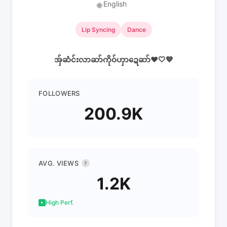
English
🌐
Lip Syncing
Dance
အ်ှဆံင်းလာဆာ်ကိုဝ်ဟှာဍေဆာ်❤️🤍💙
FOLLOWERS
200.9K
AVG. VIEWS
?
1.2K
High Perf.