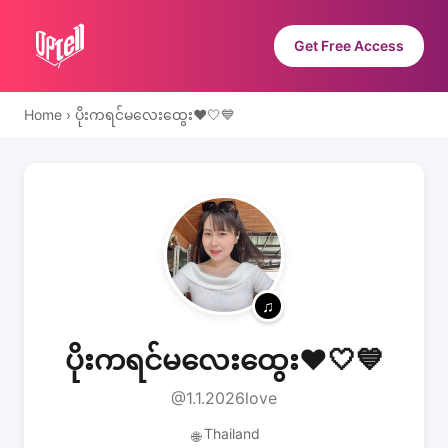
Get Free Access
Home
›
ပိုးကရင်မလေးထွေး❤️🤍💙
ပိုးကရင်မလေးထွေး❤️🤍💙
@1.1.2026love
Thailand
🌐