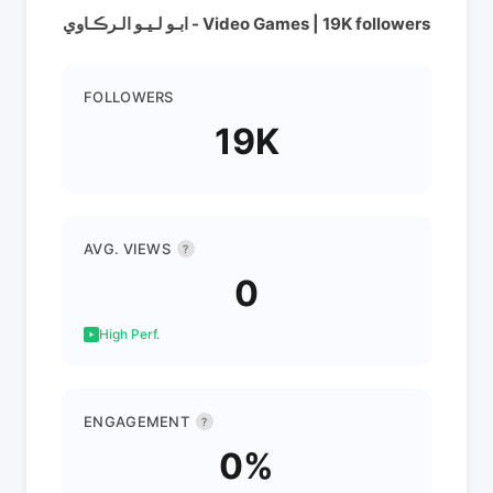
ابـو لـيـو الـرڪـاوي - Video Games | 19K followers
FOLLOWERS
19K
AVG. VIEWS
?
0
High Perf.
ENGAGEMENT
?
0%