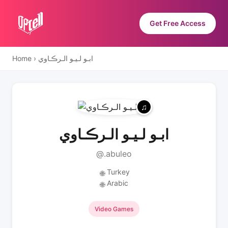
Get Free Access
Home
›
ابـو لـيـو الـرڪـاوي
ابـو لـيـو الـرڪـاوي
@.abuleo
Turkey
🌐
Arabic
🌐
Video Games