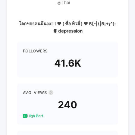
Thai
🌐
โลกของคนมึนงง😵‍💫 ❤️ [ ชื่อ พิวลี่ ] ❤️ 5[-|\|5¡+¡^[-
🫀 depression
FOLLOWERS
41.6K
AVG. VIEWS
?
240
High Perf.