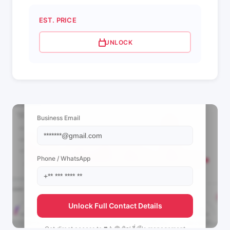
EST. PRICE
UNLOCK
📩 View Contact Info
Business Email
Phone / WhatsApp
Unlock Full Contact Details
Get direct access to
❣️👩‍🦰 พิว‘ ลี่🌈's
management