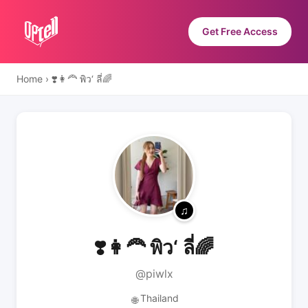
Get Free Access
Home
›
❣️👩‍🦰 พิว‘ ลี่🌈
❣️👩‍🦰 พิว‘ ลี่🌈
@piwlx
Thailand
🌐