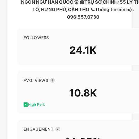
NGÔN NGỮ HÀN QUỐC 🌸 🏫TRỤ SỞ CHÍNH: 55 LÝ T
TỔ, HƯNG PHÚ, CẦN THƠ 📞Thông tin liên hệ :
096.557.0730
FOLLOWERS
24.1K
AVG. VIEWS
?
10.8K
High Perf.
ENGAGEMENT
?