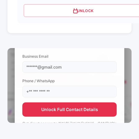
UNLOCK
📩 View Contact Info
Business Email
Phone / WhatsApp
Unlock Full Contact Details
Get direct access to
껀터한국어교육센터K - CANTHO's
management team.