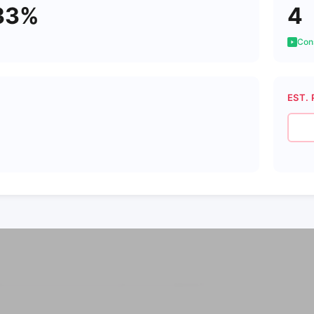
33%
4
Cons
EST. 