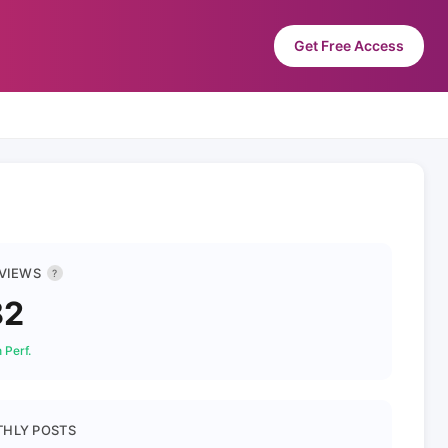
Get Free Access
 VIEWS
?
82
 Perf.
HLY POSTS