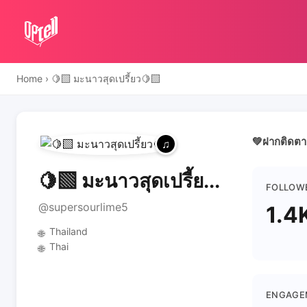
Home
›
🍋‍🟩 มะนาวสุดเปรี้ยว🍋‍🟩
💚ฝากติดตาม
🍋‍🟩 มะนาวสุดเปรี้ย...
FOLLOW
@supersourlime5
1.4
Thailand
🌐
Thai
🌐
ENGAGE