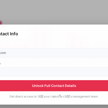
tact Info
p
Unlock Full Contact Details
Get direct access to
🍋‍🟩 มะนาวสุดเปรี้ยว🍋‍🟩's
management team.