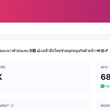
มะนาวด้วยนะคะ🍋‍🟩 🍒แม่ค้ามือใหม่ช่วยอุดหนุนกันด้วยน้าา🤟🏻💕
ERS
AVG.
K
6
High
MENT
MONT
?