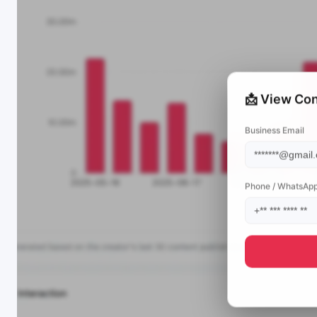
📩 View Con
Business Email
Phone / WhatsAp