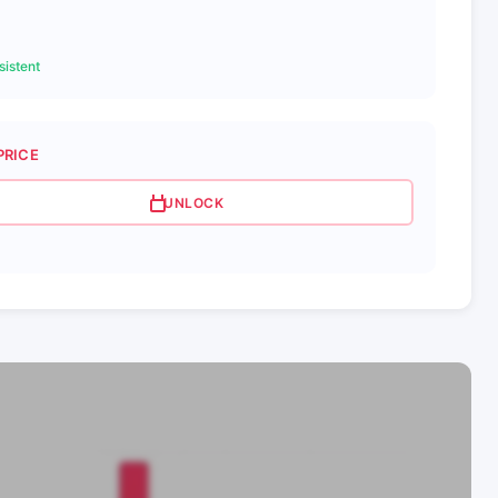
istent
PRICE
UNLOCK