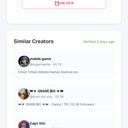
UNLOCK
Similar Creators
Verified 2 days ago
mobile game
@eugameplay · 60.2K
Etiket Tofask Mobile Games Android ios
👑★ GRANİ.İBO ★👑
@grani.ibo.star · 32.3K
👑★ GRANİ.İBO ★👑 - Dance | TR | 32.3K followers
Capt Vivi