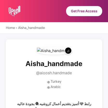
Get Free Access
Home
›
Aisha_handmade
Aisha_handmade
@aioosh.handmade
Turkey
🌐
Arabic
🌐
أتميز بتقديم أعمال كروشيه 🧶 بجودة عاليه 🩷 رابط