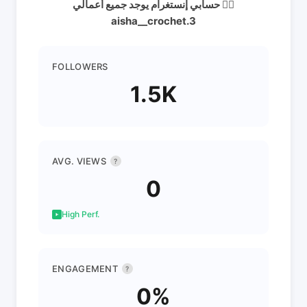
حسابي إنستغرام يوجد جميع أعمالي 👇🏻
aisha__crochet.3
FOLLOWERS
1.5K
AVG. VIEWS
?
0
High Perf.
ENGAGEMENT
?
0%