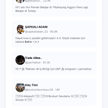
@annisavivi_ · 23.4K
Hi! I am Vivi Pernah Belajar di📍Kampung Inggris Pare Lagi
Belajar di Turkey
ŞAPKALI ADAM
@sapkaliadam_52 · 90.8K
Hayat kısa o yüzden gülümseyin ☺️☺️ Güzel videolar için
takipte 𝙠𝙖𝙡ı𝙣 👈👈
𝐘𝐚𝐬𝐢𝐧 𝐀𝐥𝐭𝐮𝐧..
@yas1naltun · 35.3K
𝟕𝟑📍 📩 "Reklam Ve İş Birliği İçin DM" 📩 instgram / yas1naltun
Kılıç Timi
@bozkurtlarordusu.06 · 14K
🇹🇷🤘Ankara🤘🇹🇷 🇹🇷🤘Bozkurt Sevdalısı 🤘🇹🇷 🇹🇷🤘
Sincan 🤘🇹🇷