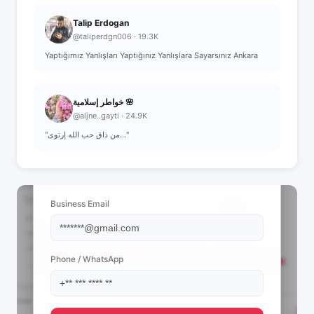
Talip Erdogan
@taliperdgn006 · 19.3K
Yaptığımız Yanlışları Yaptığınız Yanlışlara Sayarsınız Ankara
خواطر إسلامية 🌸
@aljne..gayti · 24.9K
"من ذاق حب الله إرتوى..."
📩 View Contact Info
Business Email
Phone / WhatsApp