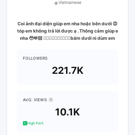
Vietnamese
🌐
Coi ảnh đại diện giúp em nha hoặc bên dưới 😍
tóp em không trả lời được ạ . Thông cảm giúp e
nha 🥹🫶🏻 👇🏻👇🏻👇🏻👇🏻👇🏻bấm dưới nì dùm em
FOLLOWERS
221.7K
AVG. VIEWS
?
10.1K
High Perf.