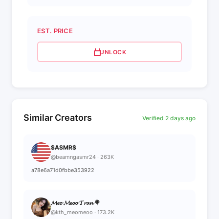
EST. PRICE
UNLOCK
Similar Creators
Verified 2 days ago
$ASMR$
@beamngasmr24 · 263K
a78e6a71d0fbbe353922
𝓜𝓮𝓸 𝓜𝓮𝓸𝓸 𝓣𝓻𝓪𝓷 🍭
@kth_meomeoo · 173.2K