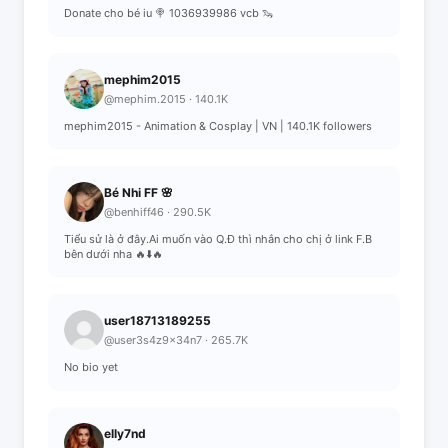
Donate cho bé iu 🍭 1036939986 vcb 🦦
mephim2015
@mephim.2015 · 140.1K
mephim2015 - Animation & Cosplay | VN | 140.1K followers
Bé Nhi FF 🌸
@benhiff46 · 290.5K
Tiểu sử là ở đây.Ai muốn vào Q.Đ thì nhắn cho chị ở link F.B
bên dưới nha 🔥⬇️🔥
user18713189255
@user3s4z9x34n7 · 265.7K
No bio yet
elly7nd