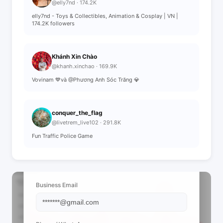
@elly7nd · 174.2K
elly7nd - Toys & Collectibles, Animation & Cosplay | VN |
174.2K followers
Khánh Xin Chào
@khanh.xinchao · 169.9K
Vovinam 💙và @Phương Anh Sóc Trăng 💎
conquer_the_flag
@livetrem_live102 · 291.8K
Fun Traffic Police Game
📩 View Contact Info
Business Email