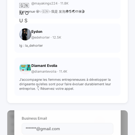
@mayakings224 · 11.8K
Bienvenue 🤩✨🇬🇳✨我是 发泡🌍🌎🌏🤲🏾🎬
Eydon
@edehorter · 12.5K
Ig : la_dehorter
Diamant Evolia
@diamantevolia · 11.4K
J'accompagne les femmes entrepreneuses à développer la
dirigeante qu'elles sont pour faire évoluer durablement leur
entreprise. 👇 Réservez votre appel.
📩 View Contact Info
Business Email