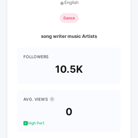
English
🌐
Dance
song writer music Artists
FOLLOWERS
10.5K
AVG. VIEWS
?
0
High Perf.