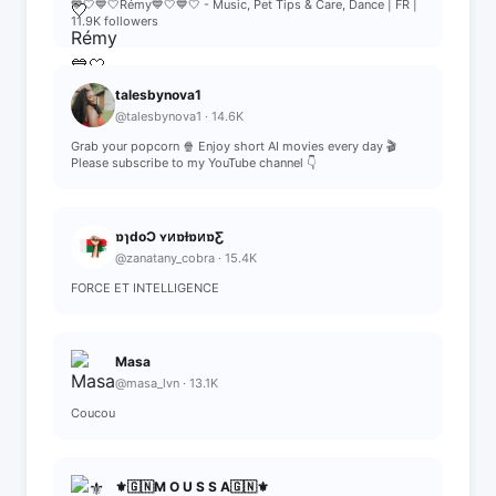
💙🤍💙🤍Rémy💙🤍💙🤍 - Music, Pet Tips & Care, Dance | FR |
11.9K followers
talesbynova1
@talesbynova1 · 14.6K
Grab your popcorn 🍿 Enjoy short AI movies every day 🎬
Please subscribe to my YouTube channel 👇
ɒɿdoƆ ʏᴎɒƚɒᴎɒƸ
@zanatany_cobra · 15.4K
FORCE ET INTELLIGENCE
Masa
@masa_lvn · 13.1K
Coucou
⚜️🇬🇳M O U S S A🇬🇳⚜️