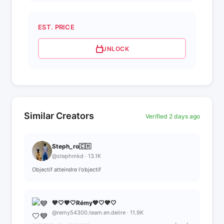
EST. PRICE
UNLOCK
Similar Creators
Verified 2 days ago
Steph_ro🇨🇭
@stephmkd · 13.1K
Objectif atteindre l'objectif
💙🤍💙🤍Rémy💙🤍💙🤍
@remy54300.team.en.delire · 11.9K