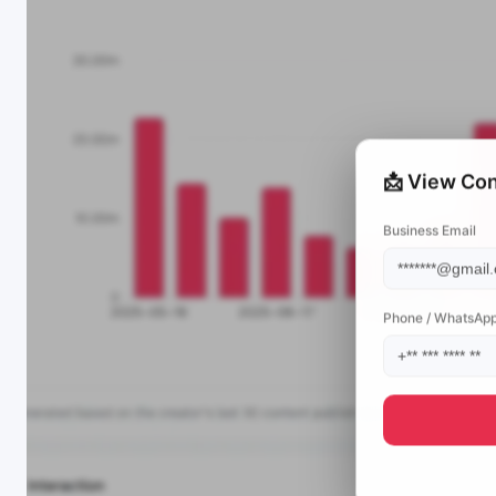
📩 View Con
Business Email
Phone / WhatsAp