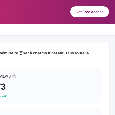
Get Free Access
 séminaire 🍸bar à charms itinérant Dans toute la
 VIEWS
?
73
 Perf.