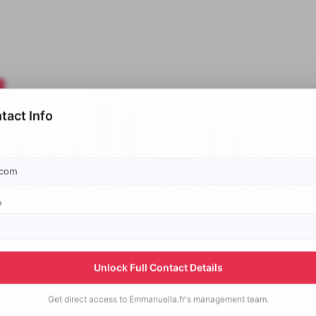
tact Info
p
Unlock Full Contact Details
Get direct access to
Emmanuella.fr's
management team.