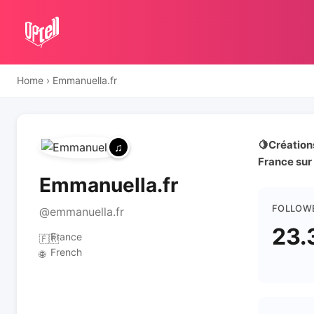
Home
›
Emmanuella.fr
🍋Créations
France sur
Emmanuella.fr
FOLLOW
@emmanuella.fr
23.
France
🇫🇷
French
🌐