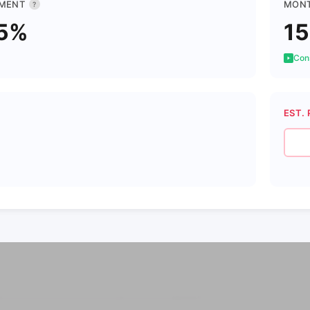
MENT
MONT
?
65%
15
Cons
EST. 