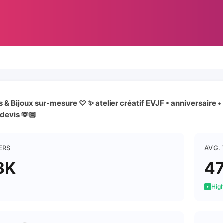
 & Bijoux sur-mesure ♡ ✨ atelier créatif EVJF • anniversaire •
 devis 🫶🏻
ERS
AVG.
3K
4
High