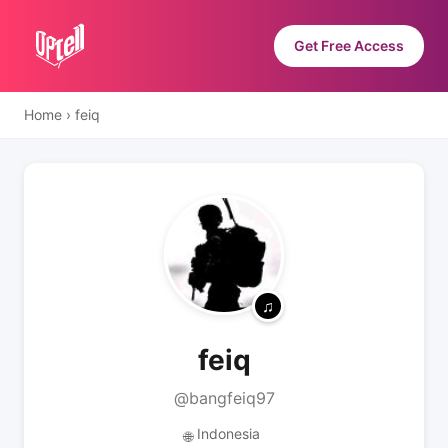
Get Free Access
Home
›
feiq
feiq
@bangfeiq97
Indonesia
🌐