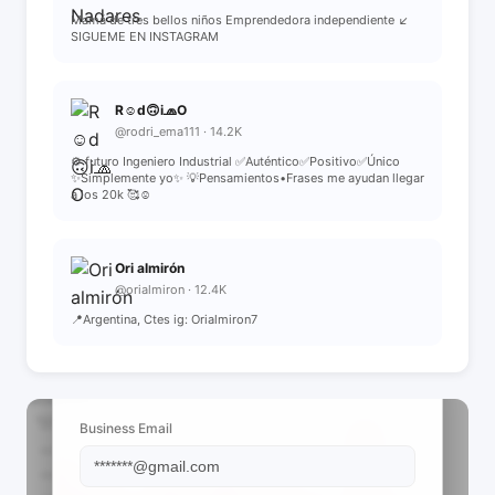
Mamá de tres bellos niños Emprendedora independiente ↙️
SIGUEME EN INSTAGRAM
R☺️d🙃i🧢O
@rodri_ema111 · 14.2K
⚙️ futuro Ingeniero Industrial ✅Auténtico✅Positivo✅Único
✨Simplemente yo✨ 💡Pensamientos•Frases me ayudan llegar
a los 20k 🥰☺️
Ori almirón
@orialmiron · 12.4K
📍Argentina, Ctes ig: Orialmiron7
📩 View Contact Info
Business Email