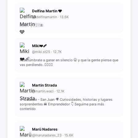
Delfina Martin 🩶
@.delfinamartin · 13.6K
🇦🇷🤍 | 🇵🇾🦋
Miki❤️‍🩹
@miki.st25 · 12.7K
Acostúmbrate a ganar en silencio 🤫 y que la gente piense que
vas perdiendo. ✌🏻✨🔋
Martin Strada
@martin.waci · 12.1K
📍 Caucete - San Juan 🎥 Curiosidades, historias y lugares
sorprendentes 🍔 Emprendedor 👇 Seguime para más
contenido
Marü Nadares
@marunadares_23 · 15.6K