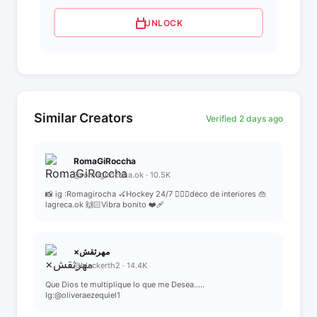
UNLOCK
Similar Creators
Verified 2 days ago
RomaGiRoccha
@romagiroccha.ok · 10.5K
📸 ig :Romagirocha 🏑Hockey 24/7 👷🏼‍♀️deco de interiores 👜
lagreca.ok 🙌🏻Vibra bonito ❤️‍🩹
×مهرثقش
@blackerth2 · 14.4K
Que Dios te multiplique lo que me Desea.....
Ig:@oliveraezequiel1