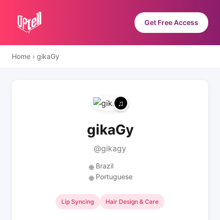
Get Free Access
Home
›
gikaGy
gikaGy
@gikagy
Brazil
🌐
Portuguese
🌐
Lip Syncing
Hair Design & Care