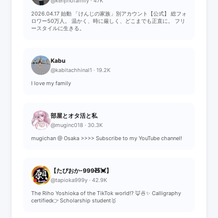
@kenjinofamily · 47K
2026.04.17 始動 「けんじの家族」別アカウント【公式】 総フォ
ロワー50万人。 温かく、時に厳しく、どこまでも正直に。 フリ
ースタイルに生きる。
Kabu
@kabitachhinal1 · 19.2K
I love my family
部屋とオタ活と私
@muginc018 · 30.3K
mugichan @ Osaka >>>> Subscribe to my YouTube channel!
【たぴおか-999🧸💓】
@tapioka999y · 42.9K
The Riho Yoshioka of the TikTok world!? 🦊🍜✨ Calligraphy
certified👉 Scholarship student🥇