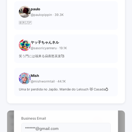
paulo
@paulopippin · 39.3K
🇧🇷🇯🇵
ヤッ子ちゃんネル
@sasoricyanneru · 19.1K
笑う門には福来る🤗喜怒哀楽🥰
Mish
@mishwormtail · 44.1K
Uma br perdida no Japão. Mamãe do Lelouch 😻 Casada💍
📩 View Contact Info
Business Email