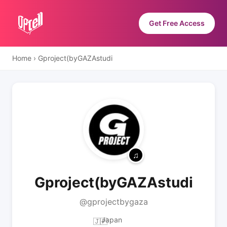
Get Free Access
Home
›
Gproject(byGAZAstudi
Gproject(byGAZAstudi
@gprojectbygaza
Japan
🇯🇵