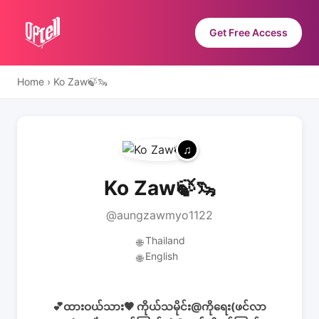
Get Free Access
Home
›
Ko Zaw🍃🦦
Ko Zaw🍃🦦
@aungzawmyo1122
Thailand
🌐
English
🌐
💕ထားဝယ်သား🖤 ကိုယ်သမိုင်း@ကိုရေး(ဖင်လာ