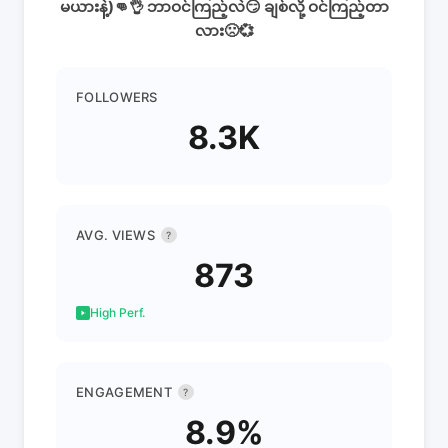
မယားနဲ့)👊👌 ဘာဝင်ကြည့်လဲ😏 ချစ်လို့ ဝင်ကြည့်တာ
လား🙁💞
FOLLOWERS
8.3K
AVG. VIEWS
?
873
High Perf.
ENGAGEMENT
?
8.9%