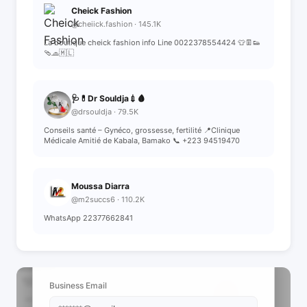
Cheick Fashion
@cheiick.fashion · 145.1K
La boutique cheick fashion info Line 0022378554424 👕👖👟
🩴🧢🇲🇱
🩺💊Dr Souldja💉🩸
@drsouldja · 79.5K
Conseils santé – Gynéco, grossesse, fertilité 📍Clinique
Médicale Amitié de Kabala, Bamako 📞 +223 94519470
Moussa Diarra
@m2succs6 · 110.2K
WhatsApp 22377662841
📩 View Contact Info
Business Email