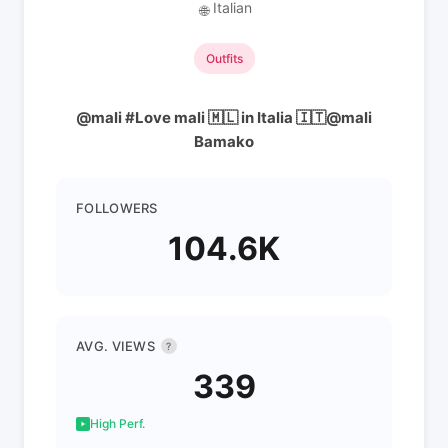
Italian
🌐
Outfits
@mali #Love mali 🇲🇱 in Italia 🇮🇹@mali
Bamako
FOLLOWERS
104.6K
AVG. VIEWS
?
339
High Perf.