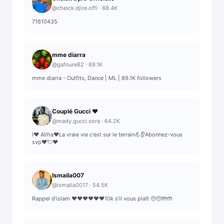
@cheick.djire.offi · 88.4K
71610435
mme diarra
@gafoure82 · 89.1K
mme diarra - Outfits, Dance | ML | 89.1K followers
Couplé Gucci ❤️
@mady.gucci.sora · 64.2K
I❤️ Allha❤️La vraie vie c'est sur le terrain💪👂Abonnez-vous
svp❤️💘❤️
Ismaila007
@ismaila0017 · 54.5K
Rappel d’islam ❤️❤️❤️❤️❤️❤️10k s’il vous plaît 🥺🥺🤲🤲