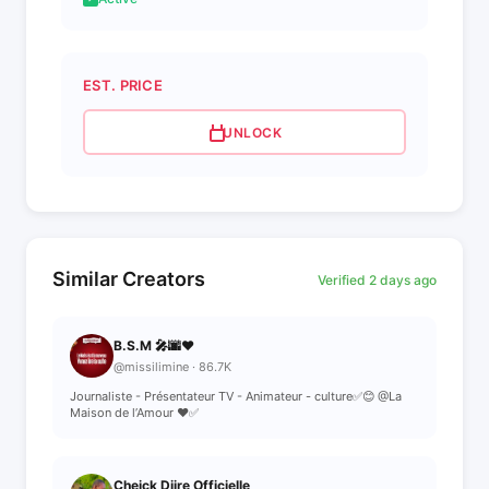
EST. PRICE
UNLOCK
Similar Creators
Verified 2 days ago
B.S.M 🎤🌆❤️
@missilimine · 86.7K
Journaliste - Présentateur TV - Animateur - culture✅😊 @La
Maison de l’Amour ❤️✅
Cheick Djire Officielle