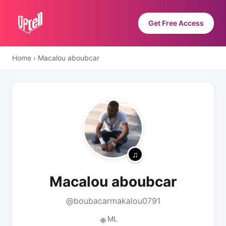
Get Free Access
Home
›
Macalou aboubcar
Macalou aboubcar
@boubacarmakalou0791
ML
🌐