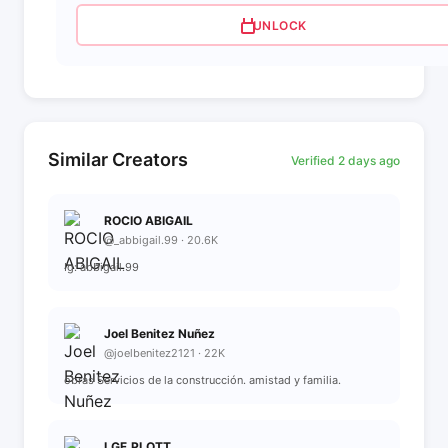
UNLOCK
Similar Creators
Verified 2 days ago
ROCIO ABIGAIL
@_abbigail.99 · 20.6K
Ig: abbigail.99
Joel Benitez Nuñez
@joelbenitez2121 · 22K
obras Servicios de la construcción. amistad y familia.
LGF.PLOTT