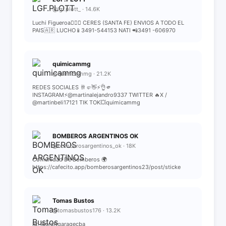
@lgf.plott_ · 14.6K
Luchi Figueroa🙋🏾‍♂️ CERES (SANTA FE) ENVIOS A TODO EL
PAIS🇦🇷 LUCHO📱3491-544153 NATI 📲3491 -606970
quimicammg
@quimicammg · 21.2K
REDES SOCIALES 🥂🤛👋⚡👌🫵
INSTAGRAM⚡@martinalejandro9337 TWITTER 🔥X /
@martinbeli17121 TIK TOK💥quimicammg
BOMBEROS ARGENTINOS OK
@bomberosargentinos_ok · 18K
Comunidad De Bomberos 🌍
https://cafecito.app/bomberosargentinos23/post/sticke
Tomas Bustos
@tomasbustos176 · 13.2K
Ig: @craftgaragecba