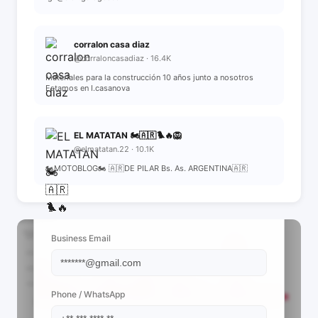
corralon casa diaz
@corraloncasadiaz · 16.4K
Materiales para la construcción 10 años junto a nosotros
Estamos en I.casanova
EL MATATAN 🏍🇦🇷🐦‍🔥🦁
@elmatatan.22 · 10.1K
🏍MOTOBLOG🏍 🇦🇷DE PILAR Bs. As. ARGENTINA🇦🇷
📩 View Contact Info
Business Email
Phone / WhatsApp