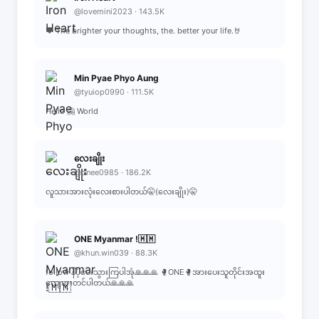
@lovemini2023 · 143.5K
❤ The brighter your thoughts, the. better your life.🤘
Min Pyae Phyo Aung
@tyuiop0990 · 111.5K
Hello 🤗 World
လေးချိုး
@onee0985 · 186.2K
လူသားအားလုံးလေးစားပါတယ်🤫(လေးချိုး)🤫
ONE Myanmar !🇲🇲
@khun.win039 · 88.3K
follow နိပ့်ပေးသွားကြပါအုံ🙏🙏🙏 🥊ONE🥊အားပေးသူတိုင်းအထူး
ကျေးဇူးတင်ပါတယ်🙏🙏🙏