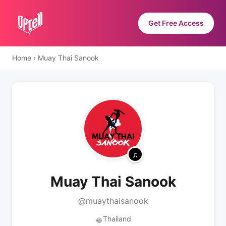
Get Free Access
Home
›
Muay Thai Sanook
Muay Thai Sanook
@muaythaisanook
Thailand
🌐