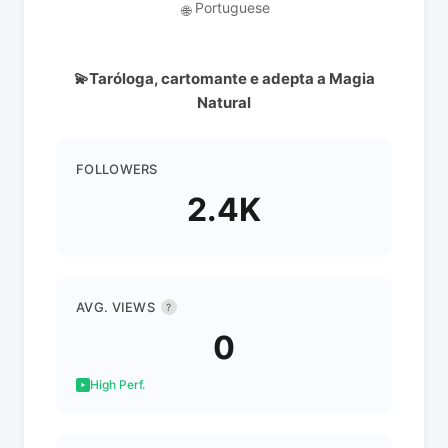
Portuguese
🌐
💫Taróloga, cartomante e adepta a Magia
Natural
FOLLOWERS
2.4K
AVG. VIEWS
?
0
High Perf.