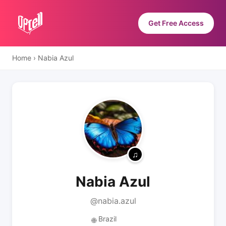
Get Free Access
Home
›
Nabia Azul
Nabia Azul
@nabia.azul
Brazil
🌐