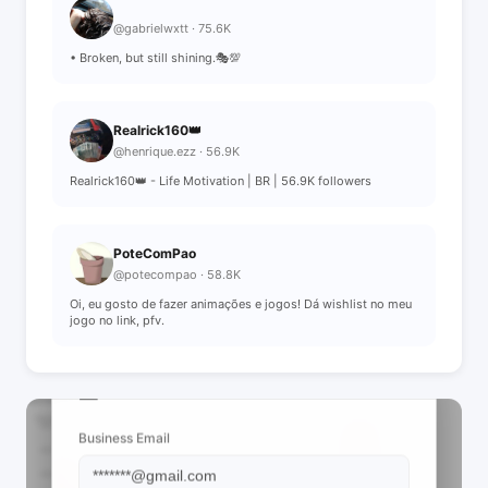
￴ ￴￴ ￴￴ ￴￴ ￴￴￴ ￴￴ ￴￴ ￴￴
@gabrielwxtt · 75.6K
• Broken, but still shining.🎭💯
Realrick160👑
@henrique.ezz · 56.9K
Realrick160👑 - Life Motivation | BR | 56.9K followers
PoteComPao
@potecompao · 58.8K
Oi, eu gosto de fazer animações e jogos! Dá wishlist no meu
jogo no link, pfv.
📩 View Contact Info
Business Email