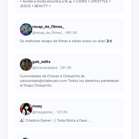
• Aonde a moda encontra a fé 🍒 • LOOKS • LIFESTYLE •
JESUS • BEAUTY •
recap_de_filmes_
@recap_de_filmes_ · 991.5K
Os melhores recaps de filmes e séries todos os dias! 🎬🍿
gab_edits
@chavesdaqbd · 291.3K
Curiosidades de Chaves e Chespirito 📧
caiocontato@viladocaio.com Todos los derechos pertenecen
al Grupo Chespirito.
maay
@maygamer_ · 127.2K
🕹️| Criadora Gamer ✨| Toda Glória a Deus ...