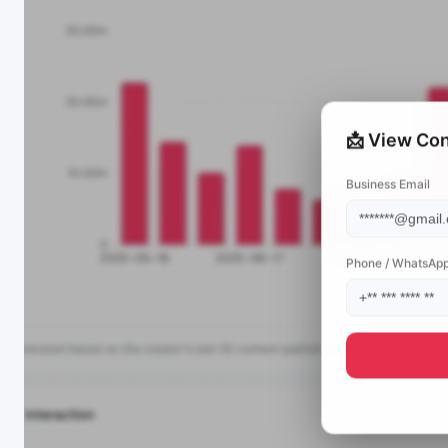
📩 View Con
Business Email
Phone / WhatsAp