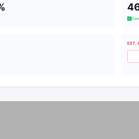
%
4
Cons
EST. 