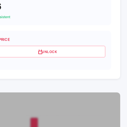
6
istent
PRICE
UNLOCK