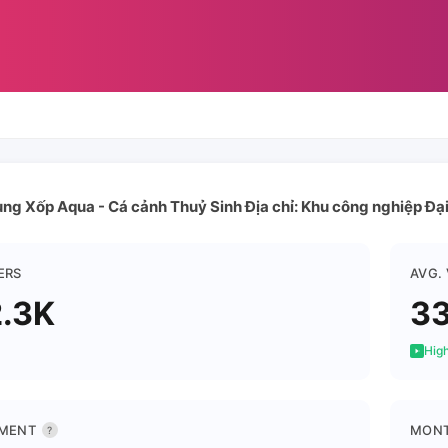
ng Xốp Aqua - Cá cảnh Thuỷ Sinh Địa chỉ: Khu công nghiệp Đại 
ERS
AVG.
.3K
33
High
MENT
MONT
?