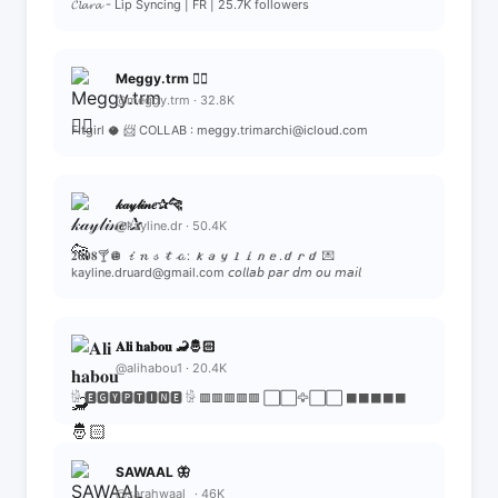
𝓒𝓵𝓪𝓻𝓪 - Lip Syncing | FR | 25.7K followers
Meggy.trm 🏋️‍♀️
@meggy.trm · 32.8K
Fitgirl 🥥 📨 COLLAB : meggy.trimarchi@icloud.com
𝓀𝒶𝓎𝓁𝒾𝓃𝑒✰🐆
@kayline.dr · 50.4K
𝟐𝟎𝟎𝟖🍸🪩 𝒾𝓃𝓈𝓉𝒶: 𝙠𝙖𝙮𝙡𝙞𝙣𝙚.𝙙𝙧𝙙 💌
kayline.druard@gmail.com 𝘤𝘰𝘭𝘭𝘢𝘣 𝘱𝘢𝘳 𝘥𝘮 𝘰𝘶 𝘮𝘢𝘪𝘭
𝐀𝐥𝐢 𝐡𝐚𝐛𝐨𝐮 🦂🤴🏻
@alihabou1 · 20.4K
𓀛 🅴🅶🆈🅿🆃🅸🅽🅴 𓀛 🟥🟥🟥🟥🟥 ⬜⬜🦅⬜⬜ ⬛⬛⬛⬛⬛
SAWAAL 🦋
@sarahwaal_ · 46K