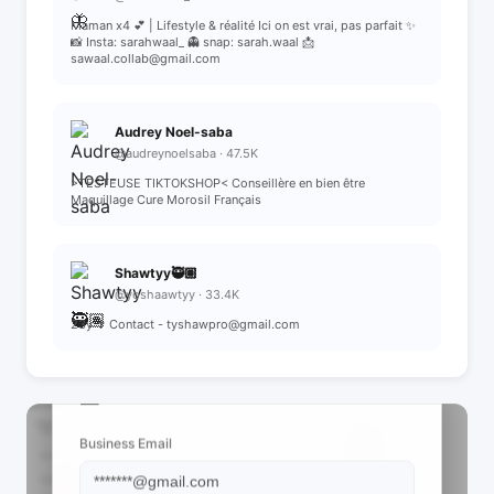
Maman x4 💕 | Lifestyle & réalité Ici on est vrai, pas parfait ✨
📸 Insta: sarahwaal_ 👻 snap: sarah.waal 📩
sawaal.collab@gmail.com
Audrey Noel-saba
@audreynoelsaba · 47.5K
>TESTEUSE TIKTOKSHOP< Conseillère en bien être
Maquillage Cure Morosil Français
Shawtyy🥷🏽
@yoshaawtyy · 33.4K
23y ✝️ Contact - tyshawpro@gmail.com
📩 View Contact Info
Business Email