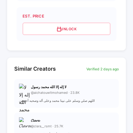
EST. PRICE
UNLOCK
Similar Creators
Verified 2 days ago
لا إله إلا الله محمد رسول
@aichatouwltmohamed · 23.8K
اللهم صلي وسلم على نبينا محمد وعلى آله وصحبه أجمعين
𝓒𝓵𝓪𝓻𝓪
@clara__rsmt · 25.7K