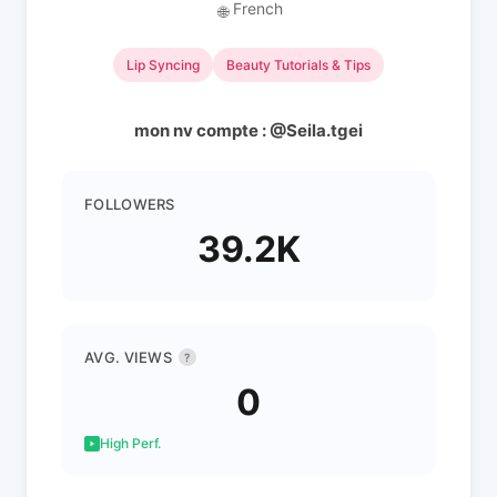
French
🌐
Lip Syncing
Beauty Tutorials & Tips
mon nv compte : @Seila.tgei
FOLLOWERS
39.2K
AVG. VIEWS
?
0
High Perf.