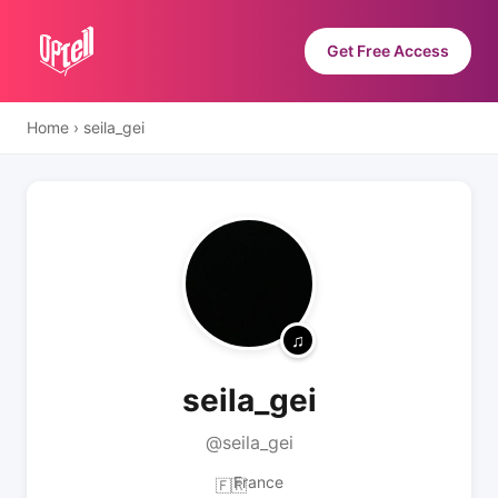
Get Free Access
Home
›
seila_gei
seila_gei
@seila_gei
France
🇫🇷