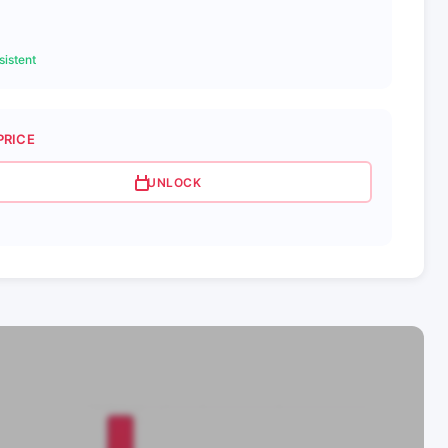
istent
PRICE
UNLOCK