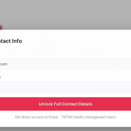
tact Info
p
Unlock Full Contact Details
Get direct access to
Sowa - ไฟโซล่าเซลล์'s
management team.