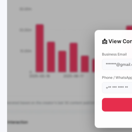
📩 View Con
Business Email
Phone / WhatsAp