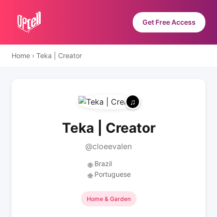
Get Free Access
Home
›
Teka | Creator
Teka | Creator
@cloeevalen
Brazil
🌐
Portuguese
🌐
Home & Garden