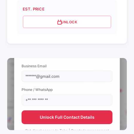
EST. PRICE
UNLOCK
📩 View Contact Info
Business Email
Phone / WhatsApp
Unlock Full Contact Details
Get direct access to
Teka | Creator's
management