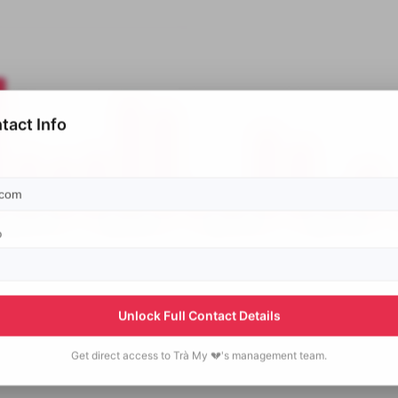
tact Info
p
Unlock Full Contact Details
Get direct access to
Trà My 💔's
management team.