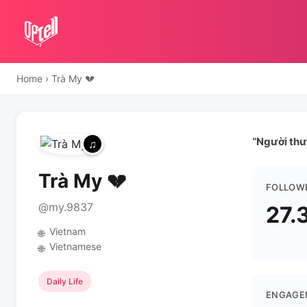
Home
›
Trà My 💔
“Người thươ
Trà My 💔
FOLLOW
@my.9837
27.
Vietnam
🌐
Vietnamese
🌐
Daily Life
ENGAGE