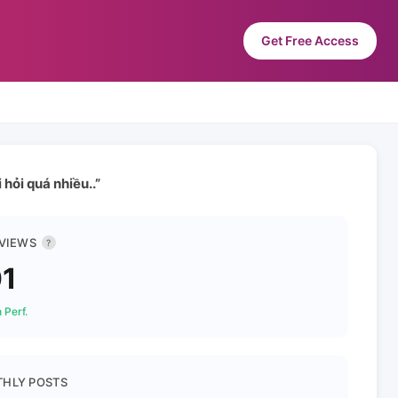
Get Free Access
hỏi quá nhiều..”
 VIEWS
?
1
 Perf.
HLY POSTS