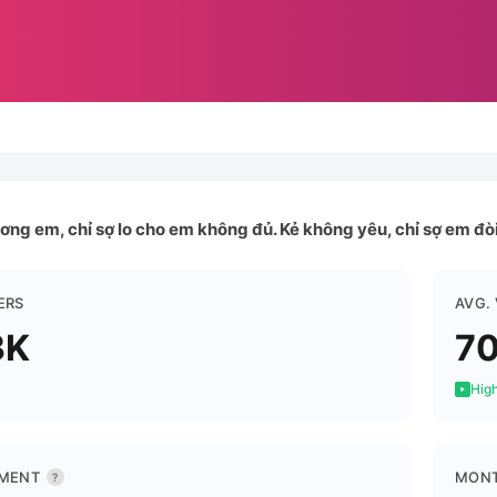
ng em, chỉ sợ lo cho em không đủ. Kẻ không yêu, chỉ sợ em đòi 
ERS
AVG.
3K
70
High
MENT
MONT
?