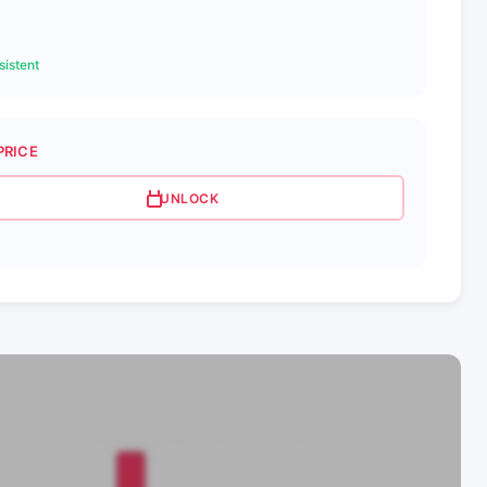
istent
PRICE
UNLOCK