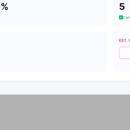
9%
5
Cons
EST. 