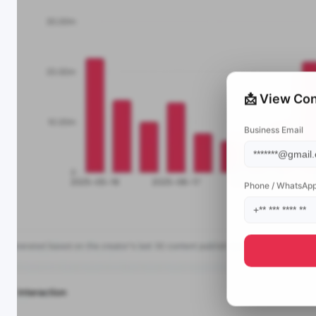
📩 View Con
Business Email
Phone / WhatsAp