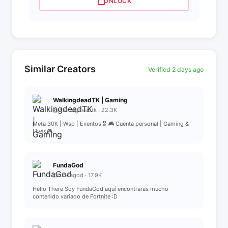
UNLOCK
Similar Creators
Verified 2 days ago
WalkingdeadTK | Gaming
@walkingdeadtk · 22.3K
Meta 30K | Wsp | Eventos 🎖️ 🎮 Cuenta personal | Gaming &
Lives🎮
FundaGod
@fundagod · 17.9K
Hello There Soy FundaGod aquí encontraras mucho
contenido variado de Fortnite :D