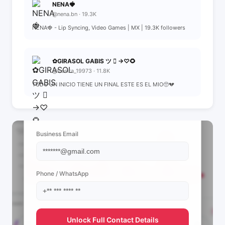
NENA🍓
@nena.bn · 19.3K
NENA🍓 - Lip Syncing, Video Games | MX | 19.3K followers
✿GIRASOL GABIS ツ  →♡︎🌻
@fresita_19973 · 11.8K
TODO UN INICIO TIENE UN FINAL ESTE ES EL MIO🥺💔
📩 View Contact Info
Business Email
Phone / WhatsApp
Unlock Full Contact Details