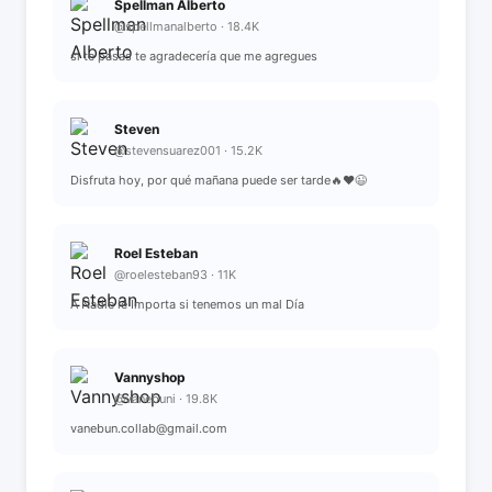
Spellman Alberto
@spellmanalberto · 18.4K
si te pasas te agradecería que me agregues
Steven
@stevensuarez001 · 15.2K
Disfruta hoy, por qué mañana puede ser tarde🔥❤️😉
Roel Esteban
@roelesteban93 · 11K
A Nadie le Importa si tenemos un mal Día
Vannyshop
@vanebuni · 19.8K
vanebun.collab@gmail.com