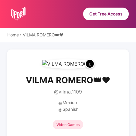
Get Free Access
Home
›
VILMA ROMERO👑❤️
VILMA ROMERO👑❤️
@vilma.1109
Mexico
🌐
Spanish
🌐
Video Games