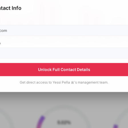
tact Info
p
Unlock Full Contact Details
Get direct access to
Yessi Peña 🎀's
management team.