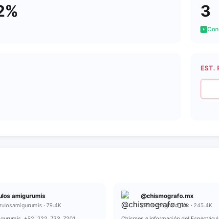
2%
3
Cons
EST. 
ulos amigurumis
@chismografo.mx
rulosamigurumis · 79.4K
@chismografo_mx · 245.4K
gurumis. +52 222 733 7201
Chismes e información del Espectácu