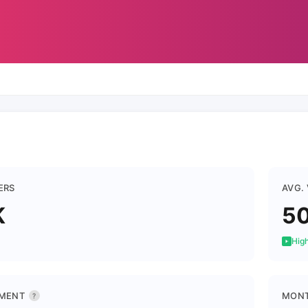
ERS
AVG.
K
5
High
MENT
MONT
?