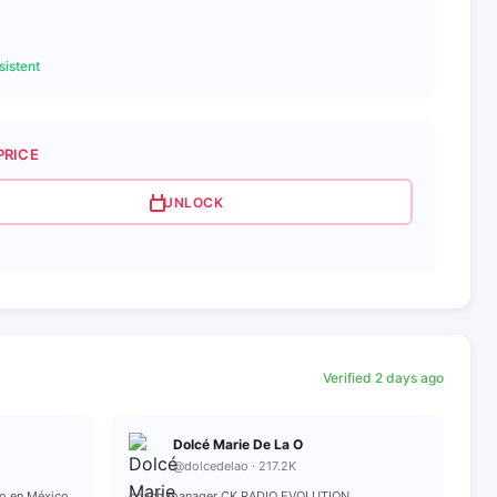
istent
PRICE
UNLOCK
Verified 2 days ago
Dolcé Marie De La O
@dolcedelao · 217.2K
lo en México
coach manager CK RADIO EVOLUTION