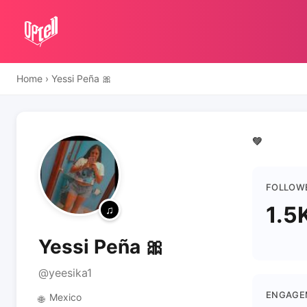
Home
›
Yessi Peña 🎀
💚
FOLLOW
1.5
Yessi Peña 🎀
@yeesika1
ENGAGE
Mexico
🌐