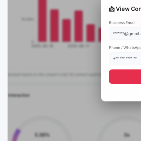
📩 View Con
Business Email
Phone / WhatsAp