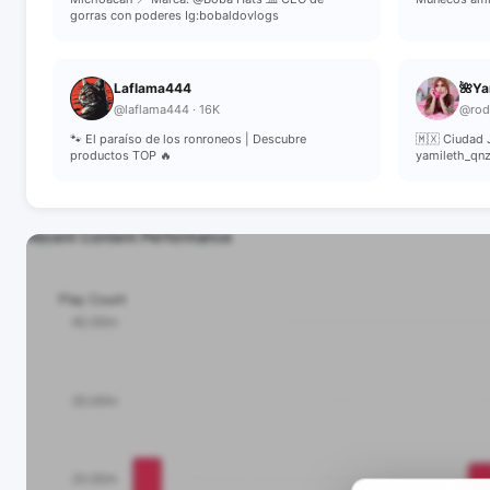
gorras con poderes Ig:bobaldovlogs
Laflama444
🌺Ya
@laflama444 · 16K
@rod
🐾 El paraíso de los ronroneos | Descubre
🇲🇽 Ciudad 
productos TOP 🔥
yamileth_qn