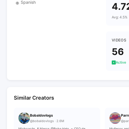
Spanish
🌐
4.7
Avg: 4.5%
VIDEOS
56
Active
Similar Creators
Bobaldovlogs
Parr
@bobaldovlogs · 2.6M
@par
Michoacán 📍 Marca: @Boba Hats 🧢 CEO de
Muñecos ami