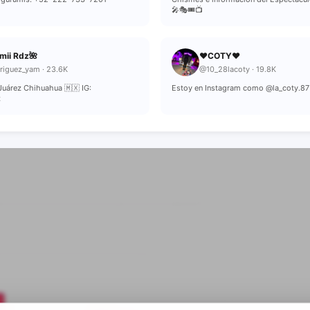
🎤🎭🎟️📺
mii Rdz🌺
❤️COTY❤️
riguez_yam · 23.6K
@10_28lacoty · 19.8K
Juárez Chihuahua 🇲🇽 IG:
Estoy en Instagram como @la_coty.87
z