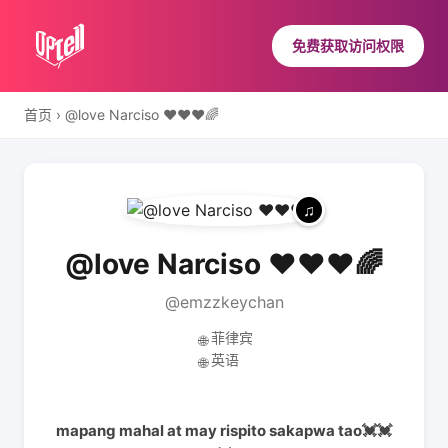
免费获取访问权限
首页
›
@love Narciso ❤️❤️❤️🌈
@love Narciso ❤️❤️❤️🌈
@emzzkeychan
菲律宾
🌐
英语
🌐
mapang mahal at may rispito sakapwa tao💓💓