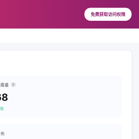
免费获取访问权限
观看量
?
68
现
发布