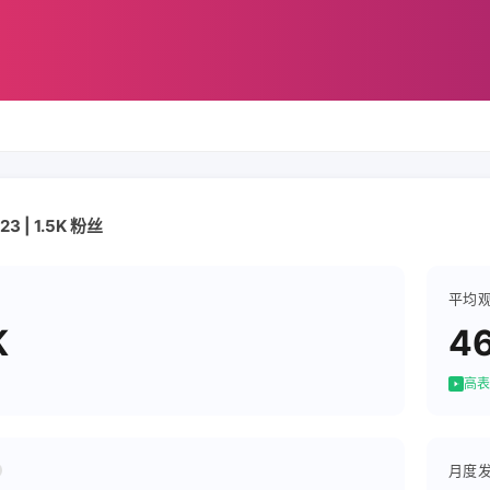
3 | 1.5K 粉丝
平均
K
4
高表
月度