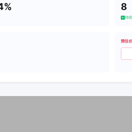
54%
8
持续
预估