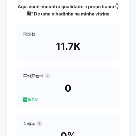
Aqui você encontra qualidade e preço baixo 👇
🛍️" De uma olhadinha na minha vitrine
粉丝数
11.7K
平均观看量
?
0
高表现
互动率
?
0%