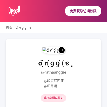
免费获取访问权限
首页
›
ɑׁׅ֮ ꪀׁׅ ᧁׁ ᧁׁ ꪱׁׅ ꫀׁׅܻ
ɑׁׅ֮ ꪀׁׅ ᧁׁ ᧁׁ ꪱׁׅ ꫀׁׅܻ
@ratnaanggie
印度尼西亚
🌐
印尼语
🌐
美妆教程与技巧