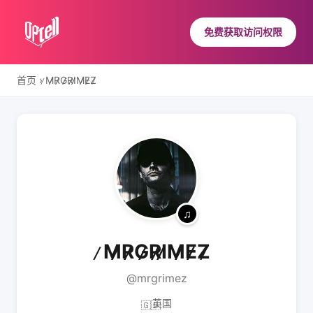
免费获取访问权限
首页
›
̷M̷̷R̷̷G̷̷R̷̷I̷̷M̷̷E̷̷Z̷
̷M̷̷R̷̷G̷̷R̷̷I̷̷M̷̷E̷̷Z̷
@mrgrimez
英国
🇬🇧