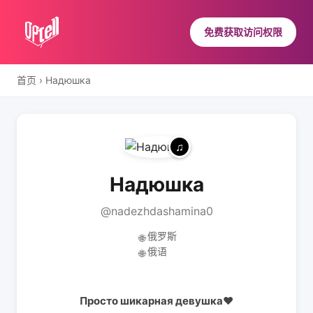
免费获取访问权限
首页
›
Надюшка
Надюшка
@nadezhdashamina0
俄罗斯
🌐
俄语
🌐
Просто шикарная девушка❤️