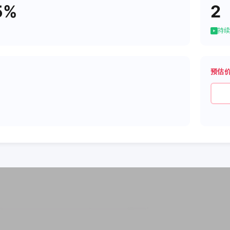
5%
2
持续
预估