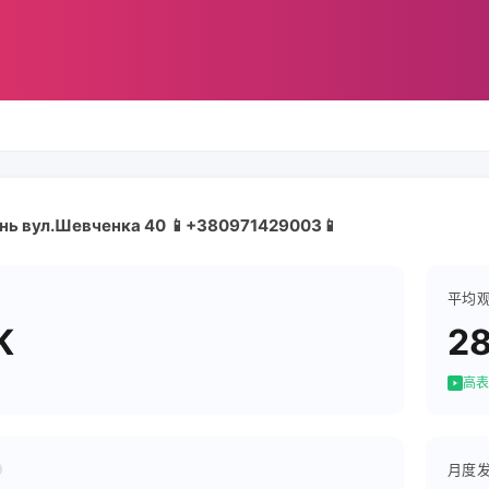
нь вул.Шевченка 40 📱+380971429003📱
平均
K
2
高表
月度