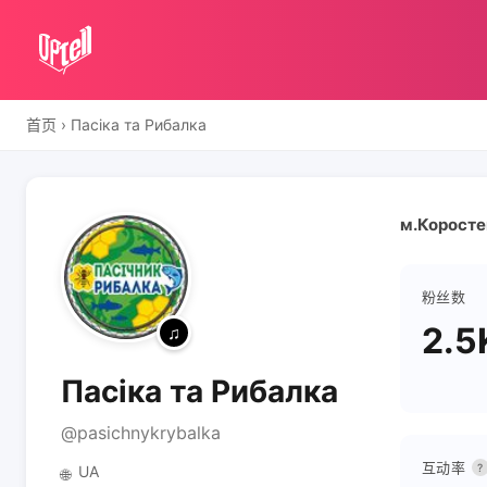
首页
›
Пасіка та Рибалка
м.Коросте
粉丝数
2.5
Пасіка та Рибалка
@pasichnykrybalka
互动率
?
UA
🌐