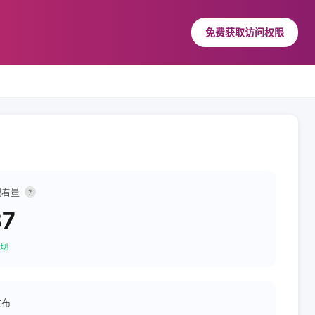
免费获取访问权限
观看量
?
87
现
发布