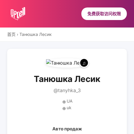
免费获取访问权限
首页
›
Танюшка Лесик
Танюшка Лесик
@tanyhka_3
UA
🌐
uk
🌐
Авто продаж