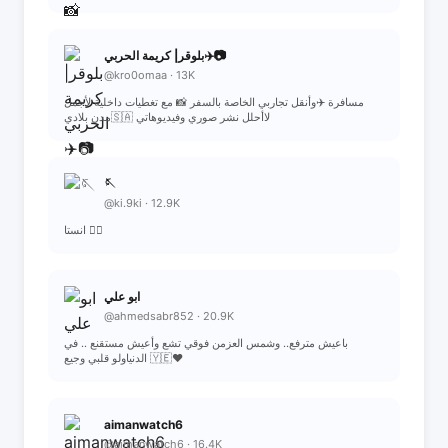
بلوقر| كريمة الحربي✈️📷
@kro0omaa · 13K
مسافرة ✈️وأنقل تجاربي الخاصة بالسفر 📸 مع تغطيات داخلية لأجمل
مدن بلادي🇸🇦 لاأحلل نشر صوري وفيديوهاتي
🪡
@ki.9ki · 12.9K
انستا 👇🏻
ابو علي
@ahmedsabr852 · 20.9K
باعيش مترفع.. وشمس العزمن فوقي تشع وأعيش مستقنع .. في
الدنياولو قلبي وجيع 🇾🇪❤
aimanwatch6
@aimanwatch6 · 16.4K