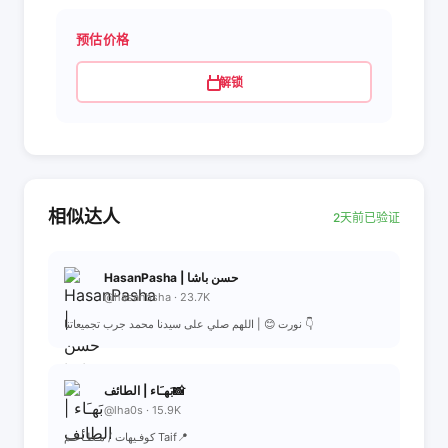
预估价格
解锁
相似达人
2天前已验证
HasanPasha | حسن باشا
@hasanbsha · 23.7K
نورت 😊 | اللهم صلي على سيدنا محمد جرب تجميعاتنا 👇
بَهـَاء | الطائف📸
@lha0s · 15.9K
كوفـيهات / مـطـاعـم Taif📍