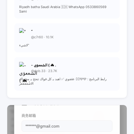
Riyadh batha Saudi Arabia 🇸🇦 WhatsApp 0533860569
Sami
“
@c7r60 · 10.1K
لاشيء"
- الشععؤي ( 🦇 .
@dob.33 · 23.7K
ععَفوي ✅ اهبد بـ كل قواك تنجح بـ محتواك 😮‍💨🩵🩵 : رابط البرنامج
الاصففففر
📩 查看联系信息
商务邮箱