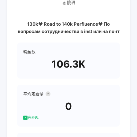
俄语
🌐
130k❤️ Road to 140k Perfluence❤️ По
вопросам сотрудничества в inst или на почт
粉丝数
106.3K
平均观看量
?
0
高表现