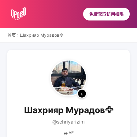
免费获取访问权限
首页
›
Шахрияр Мурадов🦅
Шахрияр Мурадов🦅
@sehriyarizim
AE
🌐