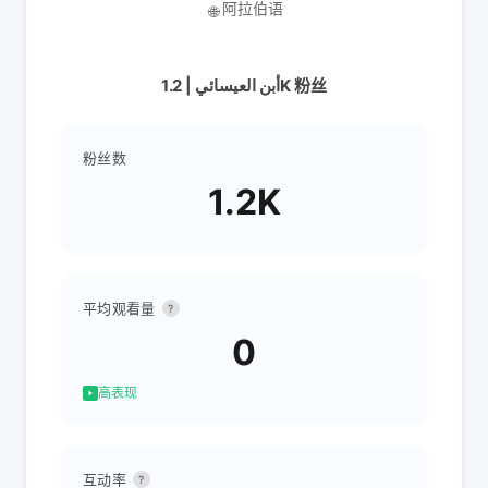
阿拉伯语
🌐
أبن العيسائي | 1.2K 粉丝
粉丝数
1.2K
平均观看量
?
0
高表现
互动率
?