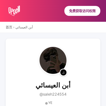
免费获取访问权限
首页
›
أبن العيسائي
أبن العيسائي
@saleh224554
YE
🌐