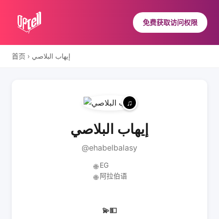
免费获取访问权限
首页
›
إيهاب البلاصي
إيهاب البلاصي
@ehabelbalasy
EG
🌐
阿拉伯语
🌐
💫💵