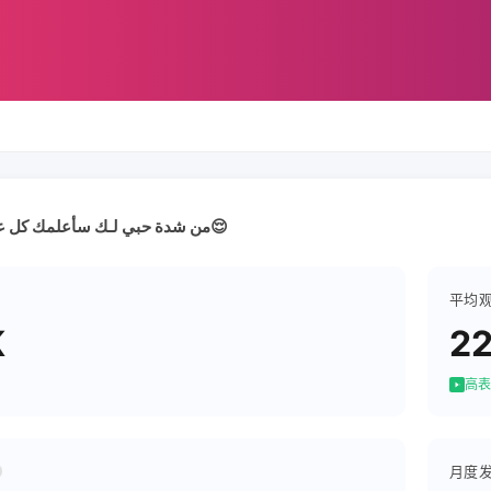
من شدة حبي لـك سأعلمك كل عاداتي السيئة😌
平均
K
2
高表
月度