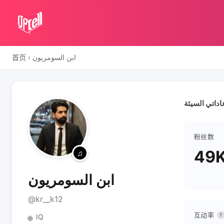
首页
›
ابن السومريون
粉丝数
49
ابن السومريون
@kr__k12
互动率
?
IQ
🌐