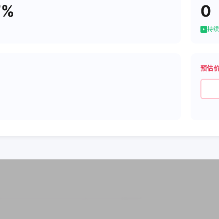
7%
0
持续
预估