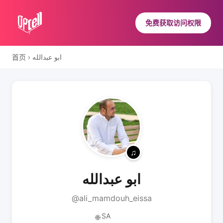
免费获取访问权限
首页
›
ابو عبدالله
ابو عبدالله
@ali_mamdouh_eissa
SA
🌐