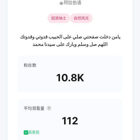
阿拉伯语
🌐
招贤纳士
自然风光
يامن دخلت صفحتي صلي على الحبيب قدوتي وقدوتك
اللهم صل وسلم وبارك على سيدنا محمد
粉丝数
10.8K
平均观看量
?
112
高表现